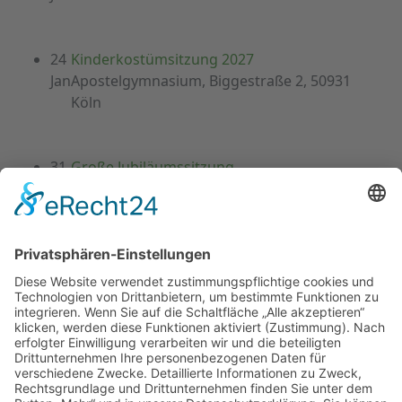
24
Kinderkostümsitzung 2027
Jan
Apostelgymnasium, Biggestraße 2, 50931
Köln
31
Große Jubiläumssitzung
Jan
Flora Köln - Palais im Park - Am Botanischen
Garten 1a, 50735 Köln
04
Wieverfastelovend 2027
Feb
Hermeskeiler Platz
AL folgen...