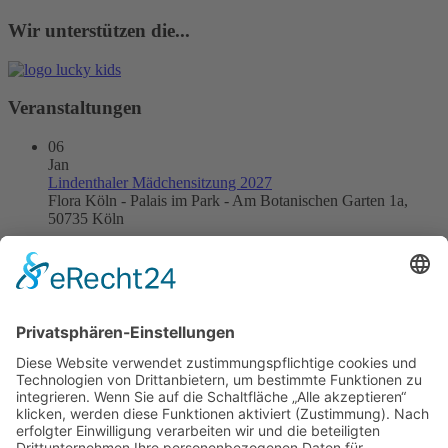
Wir unterstützen die...
Veranstaltungen
06
Jan
Lindenthaler Mädchensitzung 2027
Flora Köln - Palais im Park - Am Botanischen Garten 1a,
50735 Köln
21
Jan
Kneipensitzung 2027
DOM IM STAPELHAUS
24
Jan
Kinderkostümsitzung 2027
Apostelgymnasium, Biggestraße 2, 50931 Köln
31
Jan