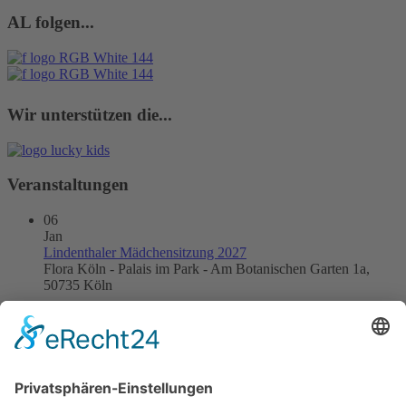
AL folgen...
Wir unterstützen die...
Veranstaltungen
06
Jan
Lindenthaler Mädchensitzung 2027
Flora Köln - Palais im Park - Am Botanischen Garten 1a,
50735 Köln
21
Jan
Kneipensitzung 2027
DOM IM STAPELHAUS
24