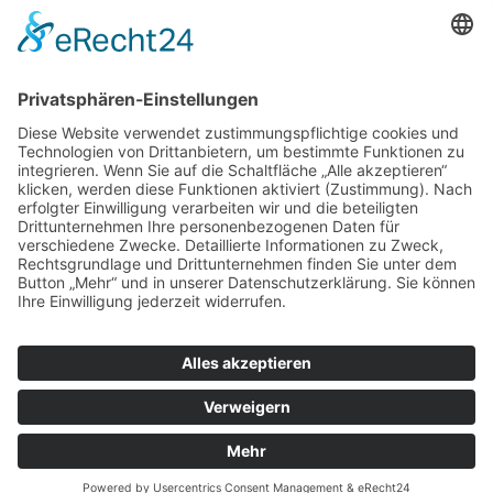
21
Jan
Kneipensitzung 2027
DOM IM STAPELHAUS
24
Jan
Kinderkostümsitzung 2027
Apostelgymnasium, Biggestraße 2, 50931 Köln
31
Jan
Große Jubiläumssitzung
Flora Köln - Palais im Park - Am Botanischen Garten 1a,
50735 Köln
04
Feb
Wieverfastelovend 2027
Hermeskeiler Platz
Impressum
Datenschutzerklärung
Ordentliches Mitglied im Festkomitee Kölner Karneval von 1823
e.V.