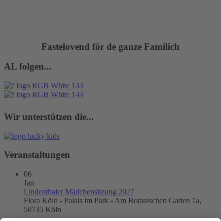
Fastelovend för de ganze Familich
AL folgen...
Wir unterstützen die...
Veranstaltungen
06
Jan
Lindenthaler Mädchensitzung 2027
Flora Köln - Palais im Park - Am Botanischen Garten 1a,
50735 Köln