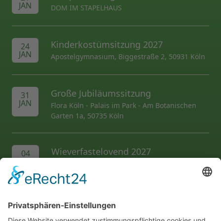
JAN
DOM IM STAPELHAUS
Kinderkostümsitzung 2027
24
JAN
Apostelgymnasium, Biggestraße 2, 50931 Köln
Große Jubiläumssitzung
31
JAN
Flora Köln - Palais im Park - Am Botanischen
Garten 1a, 50735 Köln
Wieverfastelovend 2027
04
FEB
Hermeskeiler Platz
AL folgen...