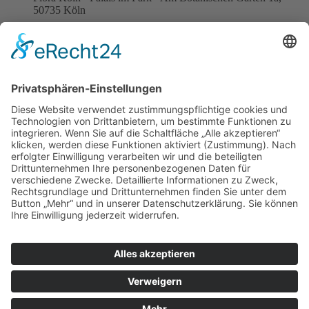
50735 Köln
21
Jan
Kneipensitzung 2027
DOM IM STAPELHAUS
24
Jan
Kinderkostümsitzung 2027
Apostelgymnasium, Biggestraße 2, 50931 Köln
31
Jan
Große Jubiläumssitzung
Flora Köln - Palais im Park - Am Botanischen Garten 1a,
50735 Köln
04
Feb
Wieverfastelovend 2027
Hermeskeiler Platz
Impressum
Datenschutzerklärung