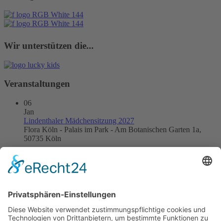
Wir unterstützen die...
Veranstaltungen
06
Jan
Lindenthaler Mädchensitzung 2027
Flora Köln - Palais im Park - Am Botanischen Garten 1a,
50735 Köln
21
Jan
Kneipensitzung 2027
DOM IM STAPELHAUS
24
Jan
Kinderkostümsitzung 2027