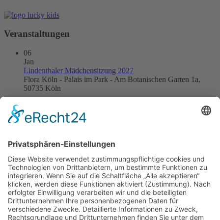
Veranstaltungen
06
Jan
Lindenthaler Mädchensitzung 2027
Flora Köln - Palais im Park - Am Botanischen Garten 1a,
50735 Köln
21
Jan
Kneipensitzung 2027
DOM IM STAPELHAUS
24
Jan
Kinderkostümsitzung 2027
Apostelgymnasium, Biggestraße 2, 50931 Köln
31
Jan
Große Jubiläumssitzung
Flora Köln - Palais im Park - Am Botanischen Garten 1a,