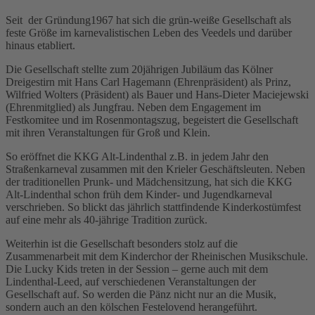
Seit der Gründung1967 hat sich die grün-weiße Gesellschaft als
feste Größe im karnevalistischen Leben des Veedels und darüber
hinaus etabliert.
Die Gesellschaft stellte zum 20jährigen Jubiläum das Kölner
Dreigestirn mit Hans Carl Hagemann (Ehrenpräsident) als Prinz,
Wilfried Wolters (Präsident) als Bauer und Hans-Dieter Maciejewski
(Ehrenmitglied) als Jungfrau. Neben dem Engagement im
Festkomitee und im Rosenmontagszug, begeistert die Gesellschaft
mit ihren Veranstaltungen für Groß und Klein.
So eröffnet die KKG Alt-Lindenthal z.B. in jedem Jahr den
Straßenkarneval zusammen mit den Krieler Geschäftsleuten. Neben
der traditionellen Prunk- und Mädchensitzung, hat sich die KKG
Alt-Lindenthal schon früh dem Kinder- und Jugendkarneval
verschrieben. So blickt das jährlich stattfindende Kinderkostümfest
auf eine mehr als 40-jährige Tradition zurück.
Weiterhin ist die Gesellschaft besonders stolz auf die
Zusammenarbeit mit dem Kinderchor der Rheinischen Musikschule.
Die Lucky Kids treten in der Session – gerne auch mit dem
Lindenthal-Leed, auf verschiedenen Veranstaltungen der
Gesellschaft auf. So werden die Pänz nicht nur an die Musik,
sondern auch an den kölschen Festelovend herangeführt.