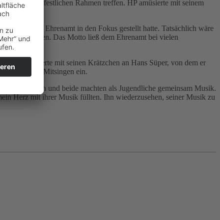
noch einmal im festlichen Rahmen treffen. HP amüsierte mit seinem
r Kölle“ das Ehrenamt in den Fokus gestellt hatte. Tatsächlich wäre
nsqualität sorgen. Das Motto ließ dem Ehrenamt bei vielen
Rangol, erinnerte mit seinen Krätzchen an Hans Süper, von dem er
Schunkeln und Mitsingen ein.
 FC ins Stadion und beide machten als Jugendliche gemeinsam Musik.
ein Herz mit ihrer Musik füllten. Ihn wiederzusehen, seiner Musik zu