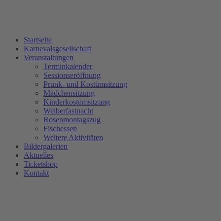
Startseite
Karnevalsgesellschaft
Veranstaltungen
Terminkalender
Sessionseröffnung
Prunk- und Kostümsitzung
Mädchensitzung
Kinderkostümsitzung
Weiberfastnacht
Rosenmontagszug
Fischessen
Weitere Aktivitäten
Bildergalerien
Aktuelles
Ticketshop
Kontakt