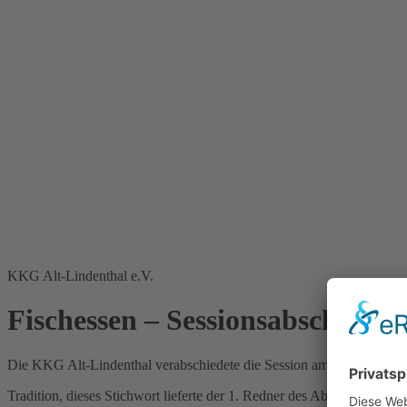
KKG Alt-Lindenthal e.V.
Fischessen ­– Sessionsabschluss
Die KKG Alt-Lindenthal verabschiedete die Session am 21.2.2026 mit
Tradition, dieses Stichwort lieferte der 1. Redner des Abends, Kai Kr