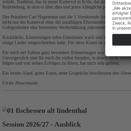
würde. Tradition, das ist unser Karneval in Köln, das ist auch das F
Redebeitrag, in dem er über dies und jenes Alltägliche plauderte und
Der Präsident Carl Hagemann und die 1.Vorsitzende Anja Skupin gaben
nicht nur der Karneval ohne die unzähligen Ehrenämtler undenkbar son
Gelegenheiten eine besondere Wertschätzung zukommen. Mer dun et f
Rückblicke, Erinnerungen rufen Emotionen wach und lassen das Erleb
einige Lieder umgeschrieben hatte. Für diese Kunst ist er als erste
Für mich rief Fabian ganz besondere Erinnerungen wach. Er war lan
Unvergesslich sind für mich die vielen Stunden, in denen sie in uns
folgen und von seinen Erfolgen zu hören, hat mich sehr gefreut.
Ein letztes Alaaf, gutes Essen, nette Gespräche beschlossen den Aben
Ulrike Heuermann
Session 2026/27 - Ausblick