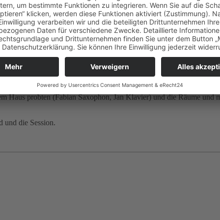
ischessen zum Abschluss, zu dem sich viele Mitglieder der Gesellschaft 
 einige Anwesende mit einbezog.
 einen Rückblick auf die Session, dessen Motto „Alaaf – mer dun et fö
dern viele andere Aktivitäten auch, die ganzjährig für eine gute Lebe
ör Kölle un mer dun et jän!
te noch einmal lebendig werden. Der 2. Künstler des Abends, Fabian 
r mit dem Hans-Süper-Preis ausgezeichnet worden. Seine Musik lud zum 
ge Jahre Schulfreund meines Sohnes Jan, beide gingen gemeinsam zum
erem Haus probten (Fabian Saxophon, Jan Klavier) und die Räume und m
d und die Session.