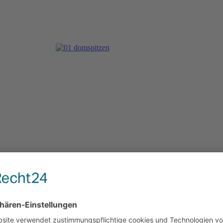
 dem traditionellen Fischessen im Restaurant Concilium.
amosta als Handwerker Peters (HP) aus der Eifel, mit seinem Vergleich,