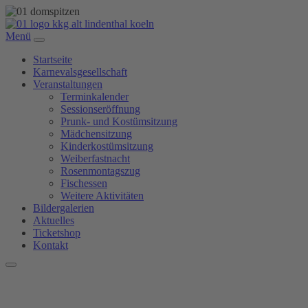
Menü
Startseite
Karnevalsgesellschaft
Veranstaltungen
Terminkalender
Sessionseröffnung
Prunk- und Kostümsitzung
Mädchensitzung
Kinderkostümsitzung
Weiberfastnacht
Rosenmontagszug
Fischessen
Weitere Aktivitäten
Bildergalerien
Aktuelles
Ticketshop
Kontakt