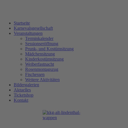
Startseite
Karnevalsgesellschaft
Veranstaltungen
Terminkalender
Sessionseröffnung
Prunk- und Kostümsitzung
Mädchensitzung
Kinderkostümsitzung
Weiberfastnacht
Rosenmontagszug
Fischessen
Weitere Aktivitäten
Bildergalerien
Aktuelles
Ticketshop
Kontakt