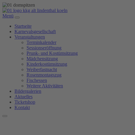
Menü
Startseite
Karnevalsgesellschaft
Veranstaltungen
Terminkalender
Sessionseröffnung
Prunk- und Kostümsitzung
Mädchensitzung
Kinderkostümsitzung
Weiberfastnacht
Rosenmontagszug
Fischessen
Weitere Aktivitäten
Bildergalerien
Aktuelles
Ticketshop
Kontakt