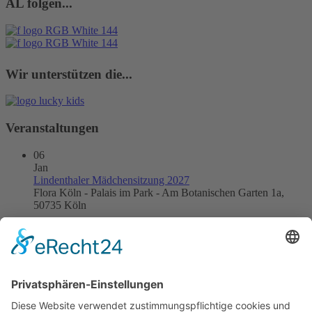
AL folgen...
Wir unterstützen die...
Veranstaltungen
06
Jan
Lindenthaler Mädchensitzung 2027
Flora Köln - Palais im Park - Am Botanischen Garten 1a,
50735 Köln
21
Jan
Kneipensitzung 2027
DOM IM STAPELHAUS
24
Jan