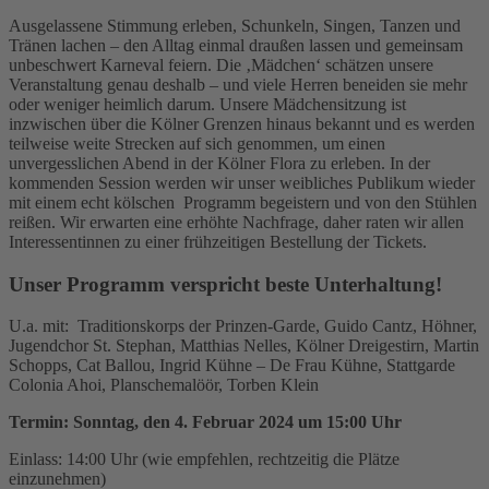
Ausgelassene Stimmung erleben, Schunkeln, Singen, Tanzen und
Tränen lachen – den Alltag einmal draußen lassen und gemeinsam
unbeschwert Karneval feiern. Die ‚Mädchen‘ schätzen unsere
Veranstaltung genau deshalb – und viele Herren beneiden sie mehr
oder weniger heimlich darum. Unsere Mädchensitzung ist
inzwischen über die Kölner Grenzen hinaus bekannt und es werden
teilweise weite Strecken auf sich genommen, um einen
unvergesslichen Abend in der Kölner Flora zu erleben. In der
kommenden
Session
werden wir unser weibliches Publikum wieder
mit einem echt kölschen Programm begeistern und von den Stühlen
reißen. Wir erwarten eine erhöhte Nachfrage, daher raten wir allen
Interessentinnen zu einer frühzeitigen Bestellung der Tickets.
Unser Programm verspricht beste Unterhaltung!
U.a. mit: Traditionskorps der Prinzen-Garde, Guido Cantz, Höhner,
Jugendchor St. Stephan, Matthias Nelles, Kölner Dreigestirn, Martin
Schopps, Cat Ballou, Ingrid Kühne – De Frau Kühne, Stattgarde
Colonia Ahoi, Planschemalöör, Torben Klein
Termin: Sonntag, den 4. Februar 2024 um 15:00 Uhr
Einlass: 14:00 Uhr (wie empfehlen, rechtzeitig die Plätze
einzunehmen)