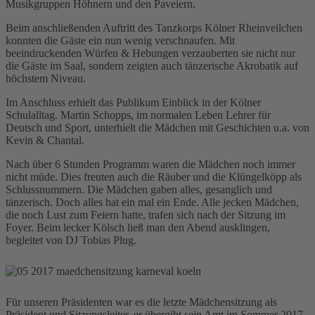
Musikgruppen Höhnern und den Paveiern.
Beim anschließenden Auftritt des Tanzkorps Kölner Rheinveilchen
konnten die Gäste ein nun wenig verschnaufen. Mit
beeindruckenden Würfen & Hebungen verzauberten sie nicht nur
die Gäste im Saal, sondern zeigten auch tänzerische Akrobatik auf
höchstem Niveau.
Im Anschluss erhielt das Publikum Einblick in der Kölner
Schulalltag. Martin Schopps, im normalen Leben Lehrer für
Deutsch und Sport, unterhielt die Mädchen mit Geschichten u.a. von
Kevin & Chantal.
Nach über 6 Stunden Programm waren die Mädchen noch immer
nicht müde. Dies freuten auch die Räuber und die Klüngelköpp als
Schlussnummern. Die Mädchen gaben alles, gesanglich und
tänzerisch. Doch alles hat ein mal ein Ende. Alle jecken Mädchen,
die noch Lust zum Feiern hatte, trafen sich nach der Sitzung im
Foyer. Beim lecker Kölsch ließ man den Abend ausklingen,
begleitet von DJ Tobias Plug.
Für unseren Präsidenten war es die letzte Mädchensitzung als
Präsident und Sitzungsleiter, er übergibt sein Amt im Sommer 2017