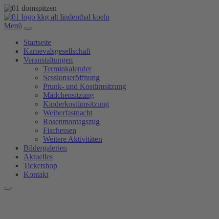
Menü
Startseite
Karnevalsgesellschaft
Veranstaltungen
Terminkalender
Sessionseröffnung
Prunk- und Kostümsitzung
Mädchensitzung
Kinderkostümsitzung
Weiberfastnacht
Rosenmontagszug
Fischessen
Weitere Aktivitäten
Bildergalerien
Aktuelles
Ticketshop
Kontakt