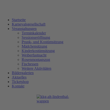
Startseite
Karnevalsgesellschaft
Veranstaltungen
Terminkalender
Sessionseröffnung
Prunk- und Kostümsitzung
Mädchensitzung
Kinderkostümsitzung
Weiberfastnacht
Rosenmontagszug
Fischessen
Weitere Aktivitäten
Bildergalerien
Aktuelles
Ticketshop
Kontakt