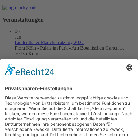
Veranstaltungen
06
Jan
Lindenthaler Mädchensitzung 2027
Flora Köln - Palais im Park - Am Botanischen Garten 1a,
50735 Köln
21
Jan
Kneipensitzung 2027
DOM IM STAPELHAUS
24
Jan
Kinderkostümsitzung 2027
Apostelgymnasium, Biggestraße 2, 50931 Köln
31
Jan
Große Jubiläumssitzung
Flora Köln - Palais im Park - Am Botanischen Garten 1a,
50735 Köln